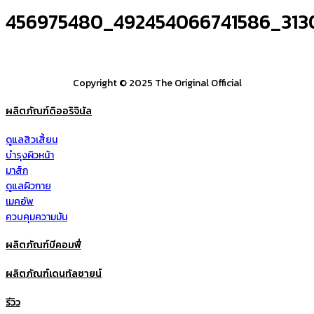
456975480_492454066741586_313
Copyright © 2025 The Original Official
ผลิตภัณฑ์ดิออริจินัล
ดูแลสิวเสี้ยน
บำรุงผิวหน้า
มาส์ก
ดูแลผิวกาย
เมคอัพ
ควบคุมความมัน
ผลิตภัณฑ์บีคอมฟี่
ผลิตภัณฑ์เดนทัลซายน์
รีวิว