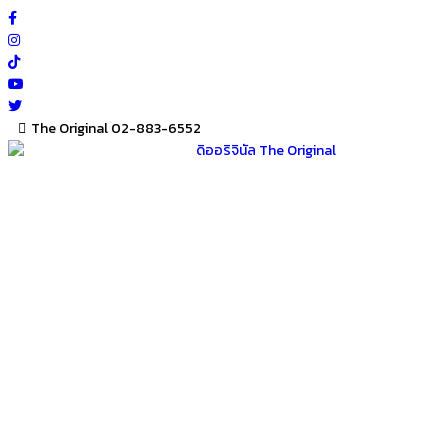
Skip
to
content
The Original 02-883-6552