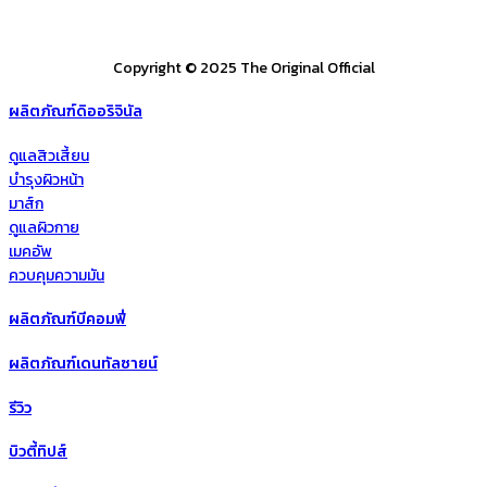
Copyright © 2025 The Original Official
ผลิตภัณฑ์ดิออริจินัล
ดูแลสิวเสี้ยน
บำรุงผิวหน้า
มาส์ก
ดูแลผิวกาย
เมคอัพ
ควบคุมความมัน
ผลิตภัณฑ์บีคอมฟี่
ผลิตภัณฑ์เดนทัลซายน์
รีวิว
บิวตี้ทิปส์