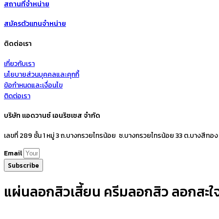
สถานที่จำหน่าย
สมัครตัวแทนจำหน่าย
ติดต่อเรา
เกี่ยวกับเรา
นโยบายส่วนบุคคลและคุกกี้
ข้อกำหนดและเงื่อนไข
ติดต่อเรา
บริษัท แอดวานซ์ เอนริชเชส จำกัด
เลขที่ 289 ชั้น 1 หมู่ 3 ถ.บางกรวยไทรน้อย ซ.บางกรวยไทรน้อย 33 ต.บางสีทอง
Email
Subscribe
แผ่นลอกสิวเสี้ยน ครีมลอกสิว ลอกสะใจห