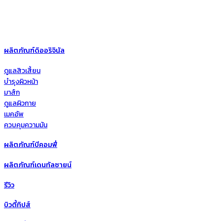
ผลิตภัณฑ์ดิออริจินัล
ดูแลสิวเสี้ยน
บำรุงผิวหน้า
มาส์ก
ดูแลผิวกาย
เมคอัพ
ควบคุมความมัน
ผลิตภัณฑ์บีคอมฟี่
ผลิตภัณฑ์เดนทัลซายน์
รีวิว
บิวตี้ทิปส์