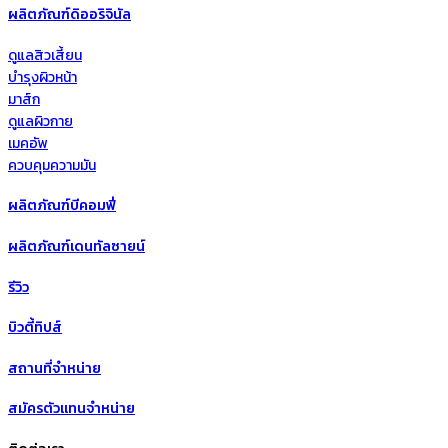
ผลิตภัณฑ์ดิออริจินัล
ดูแลสิวเสี้ยน
บำรุงผิวหน้า
มาส์ก
ดูแลผิวกาย
เมคอัพ
ควบคุมความมัน
ผลิตภัณฑ์บีคอมฟี่
ผลิตภัณฑ์เดนทัลซายน์
รีวิว
บิวตี้ทิปส์
สถานที่จำหน่าย
สมัครตัวแทนจำหน่าย