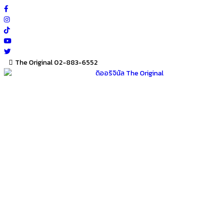
Skip
to
content
The Original 02-883-6552