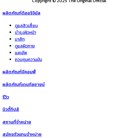
Copyright © 2025 The Original Official
ผลิตภัณฑ์ดิออริจินัล
ดูแลสิวเสี้ยน
บำรุงผิวหน้า
มาส์ก
ดูแลผิวกาย
เมคอัพ
ควบคุมความมัน
ผลิตภัณฑ์บีคอมฟี่
ผลิตภัณฑ์เดนทัลซายน์
รีวิว
บิวตี้ทิปส์
สถานที่จำหน่าย
สมัครตัวแทนจำหน่าย