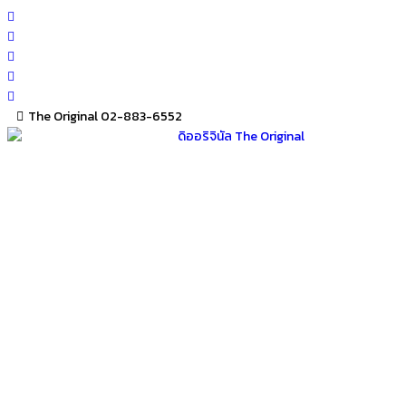
Skip
to
content
The Original 02-883-6552