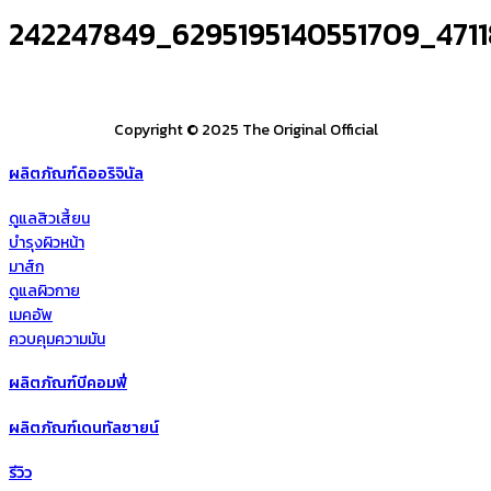
242247849_6295195140551709_471
Copyright © 2025 The Original Official
ผลิตภัณฑ์ดิออริจินัล
ดูแลสิวเสี้ยน
บำรุงผิวหน้า
มาส์ก
ดูแลผิวกาย
เมคอัพ
ควบคุมความมัน
ผลิตภัณฑ์บีคอมฟี่
ผลิตภัณฑ์เดนทัลซายน์
รีวิว