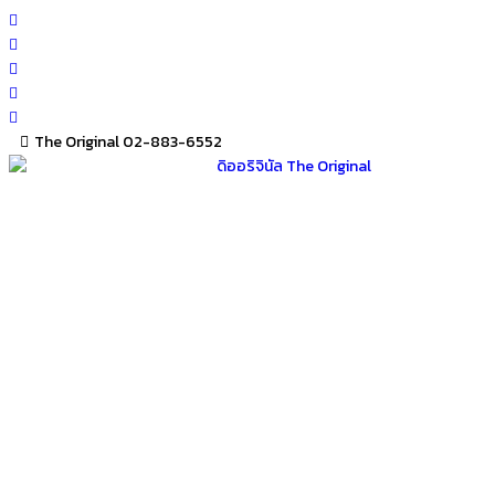
Skip
to
content
The Original 02-883-6552