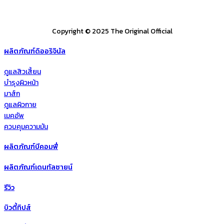
Copyright © 2025 The Original Official
ผลิตภัณฑ์ดิออริจินัล
ดูแลสิวเสี้ยน
บำรุงผิวหน้า
มาส์ก
ดูแลผิวกาย
เมคอัพ
ควบคุมความมัน
ผลิตภัณฑ์บีคอมฟี่
ผลิตภัณฑ์เดนทัลซายน์
รีวิว
บิวตี้ทิปส์