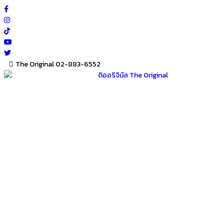
Skip
to
content
The Original 02-883-6552