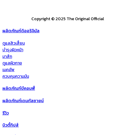
Copyright © 2025 The Original Official
ผลิตภัณฑ์ดิออริจินัล
ดูแลสิวเสี้ยน
บำรุงผิวหน้า
มาส์ก
ดูแลผิวกาย
เมคอัพ
ควบคุมความมัน
ผลิตภัณฑ์บีคอมฟี่
ผลิตภัณฑ์เดนทัลซายน์
รีวิว
บิวตี้ทิปส์