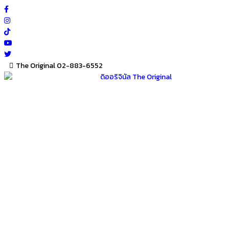
Skip
to
content
The Original 02-883-6552