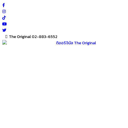
Skip
to
content
The Original 02-883-6552