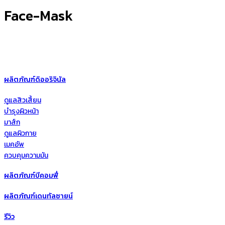
Face-Mask
ผลิตภัณฑ์ดิออริจินัล
ดูแลสิวเสี้ยน
บำรุงผิวหน้า
มาส์ก
ดูแลผิวกาย
เมคอัพ
ควบคุมความมัน
ผลิตภัณฑ์บีคอมฟี่
ผลิตภัณฑ์เดนทัลซายน์
รีวิว