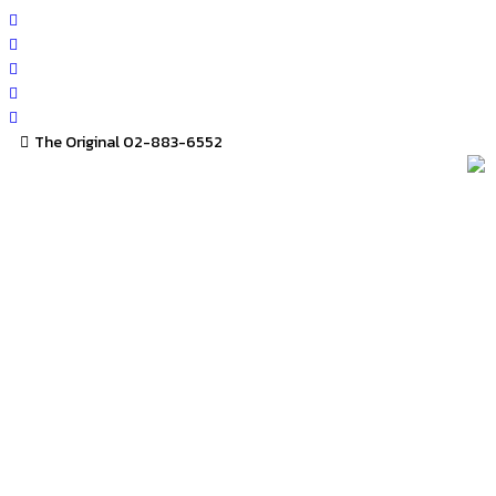
Skip
to
content
The Original 02-883-6552